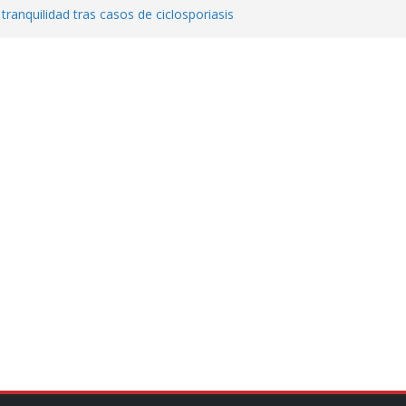
 tranquilidad tras casos de ciclosporiasis
al ingenio San Pedro y proteger cientos
eta contra diputado del PT! Lo acusa de
a el poder en Colombia y promete una
ontra el narcoterrorismo
stablecimiento de vínculos con México:
manos”