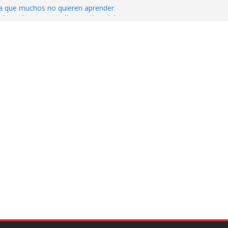
ica que muchos no quieren aprender
cluyendo a narcopolíticos”: dijo el director
iones contra el CJNG
ra el crimen patrimonial
do… o el defensor inesperado
de difamaciones, las audiencias no tienen
pulsa