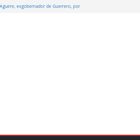
Aguirre, exgobernador de Guerrero, por
 tranquilidad tras casos de ciclosporiasis
Aguirre no es asunto político: Sheinbaum
echa, hora y sede para el examen de
?
 Cuitláhuac García Jiménez desapareció