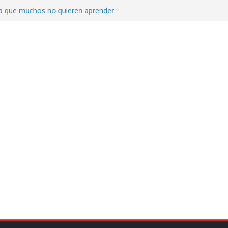
ica que muchos no quieren aprender
cluyendo a narcopolíticos”: dijo el director
iones contra el CJNG
ra el crimen patrimonial
do… o el defensor inesperado
de difamaciones, las audiencias no tienen
pulsa