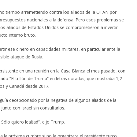
ucho tiempo arremetiendo contra los aliados de la OTAN por
presupuestos nacionales a la defensa. Pero esos problemas se
os aliados de Estados Unidos se comprometieron a invertir
cto interno bruto.
ir ese dinero en capacidades militares, en particular ante la
sible ataque de Rusia.
persistente en una reunión en la Casa Blanca el mes pasado, con
lado “El trillón de Trump” en letras doradas, que mostraba 1,2
peos y Canadá desde 2017.
uía decepcionado por la negativa de algunos aliados de la
junto con Israel sin consultarlos.
ólo quiero lealtad”, dijo Trump.
 a la próxima cumbre si no la organizara el presidente turco,