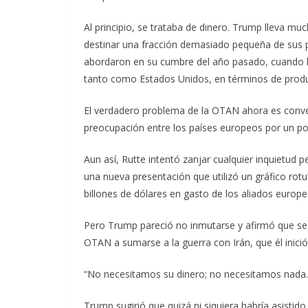
Al principio, se trataba de dinero. Trump lleva m
destinar una fracción demasiado pequeña de sus 
abordaron en su cumbre del año pasado, cuando l
tanto como Estados Unidos, en términos de produ
El verdadero problema de la OTAN ahora es convert
preocupación entre los países europeos por un po
Aun así, Rutte intentó zanjar cualquier inquietud 
una nueva presentación que utilizó un gráfico rotu
billones de dólares en gasto de los aliados euro
Pero Trump pareció no inmutarse y afirmó que seg
OTAN a sumarse a la guerra con Irán, que él inició 
“No necesitamos su dinero; no necesitamos nada. S
Trump sugirió que quizá ni siquiera habría asistido