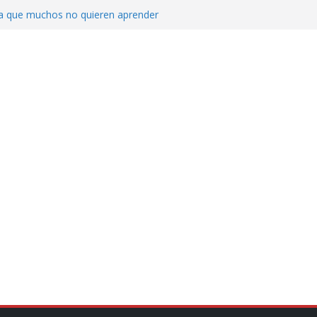
ica que muchos no quieren aprender
cluyendo a narcopolíticos”: dijo el director
iones contra el CJNG
ra el crimen patrimonial
do… o el defensor inesperado
de difamaciones, las audiencias no tienen
pulsa