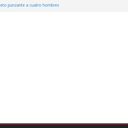
jeto punzante a cuatro hombres
Aguirre, exgobernador de Guerrero, por
var la exportación de aguacate de
tados Unidos
zación a escuelas para dejar el esquema
cución política en casos de desafuero
 Movimiento Ciudadano