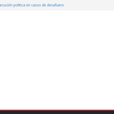
cución política en casos de desafuero
 Movimiento Ciudadano
 Cuitláhuac García Jiménez desapareció
Aguirre, exgobernador de Guerrero, por
var la exportación de aguacate de
tados Unidos
zación a escuelas para dejar el esquema