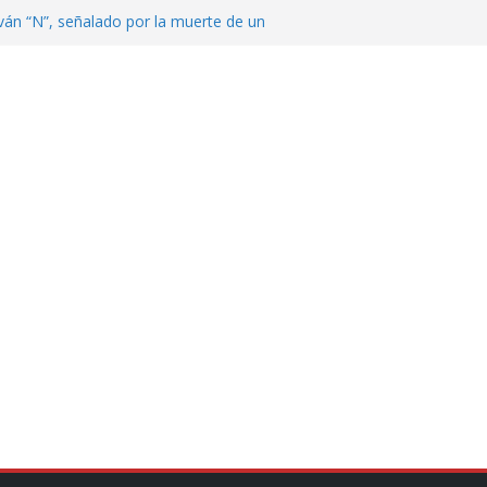
ván “N”, señalado por la muerte de un
nterrey
DE CENTROAMÉRICA! TRICOLOR
VEZ EL MEDALLERO
 Argentina para despedir a su padre, Jorge
 ‘viejitos’, Morena suspende derechos
alvatori y Grace Palomares
en Veracruz; aumentan a 33 los
lmente secos