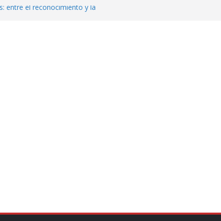
: entre el reconocimiento y la
var la exportación de aguacate de
tados Unidos
zación a escuelas para dejar el esquema
cución política en casos de desafuero
 Movimiento Ciudadano
jeto punzante a cuatro hombres