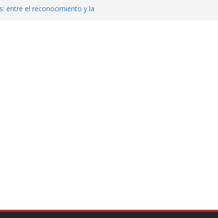
: entre el reconocimiento y la
var la exportación de aguacate de
tados Unidos
zación a escuelas para dejar el esquema
cución política en casos de desafuero
 Movimiento Ciudadano
jeto punzante a cuatro hombres