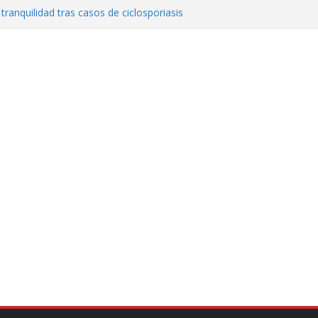
 tranquilidad tras casos de ciclosporiasis
al ingenio San Pedro y proteger cientos
eta contra diputado del PT! Lo acusa de
a el poder en Colombia y promete una
ontra el narcoterrorismo
stablecimiento de vínculos con México:
manos”