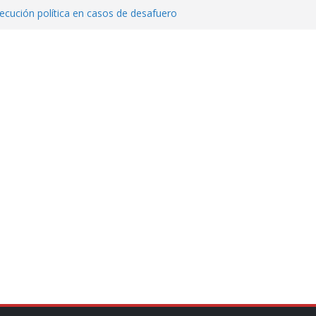
cución política en casos de desafuero
 Movimiento Ciudadano
 Cuitláhuac García Jiménez desapareció
Aguirre, exgobernador de Guerrero, por
var la exportación de aguacate de
tados Unidos
zación a escuelas para dejar el esquema