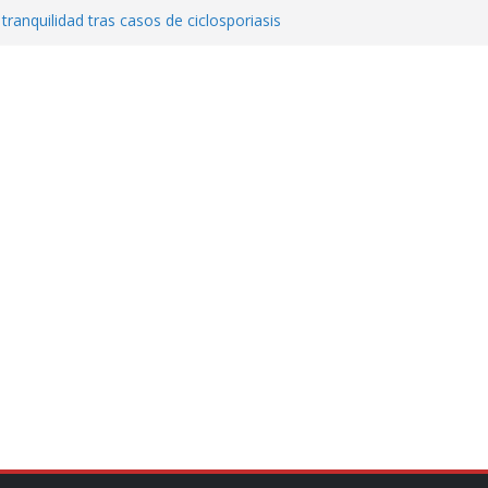
 tranquilidad tras casos de ciclosporiasis
al ingenio San Pedro y proteger cientos
eta contra diputado del PT! Lo acusa de
a el poder en Colombia y promete una
ontra el narcoterrorismo
stablecimiento de vínculos con México:
manos”