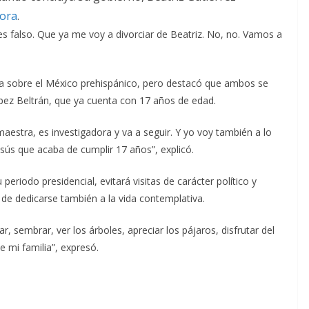
dora
.
, es falso. Que ya me voy a divorciar de Beatriz. No, no. Vamos a
bra sobre el México prehispánico, pero destacó que ambos se
ópez Beltrán, que ya cuenta con 17 años de edad.
 maestra, es investigadora y va a seguir. Y yo voy también a lo
esús que acaba de cumplir 17 años”, explicó.
eriodo presidencial, evitará visitas de carácter político y
s de dedicarse también a la vida contemplativa.
r, sembrar, ver los árboles, apreciar los pájaros, disfrutar del
de mi familia”, expresó.