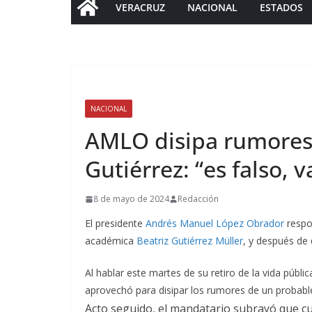
VERACRUZ
NACIONAL
ESTADOS
NACIONAL
AMLO disipa rumores 
Gutiérrez: “es falso, 
8 de mayo de 2024
Redacción
El presidente
Andrés Manuel López Obrador
respon
académica
Beatriz Gutiérrez Müller
, y después de 
Al hablar este martes de su retiro de la vida púb
aprovechó para disipar los rumores de un probable
Acto seguido, el mandatario subrayó que c