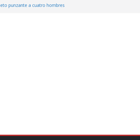
jeto punzante a cuatro hombres
Aguirre, exgobernador de Guerrero, por
var la exportación de aguacate de
tados Unidos
zación a escuelas para dejar el esquema
cución política en casos de desafuero
 Movimiento Ciudadano