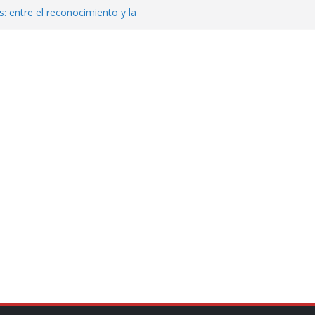
: entre el reconocimiento y la
var la exportación de aguacate de
tados Unidos
zación a escuelas para dejar el esquema
cución política en casos de desafuero
 Movimiento Ciudadano
jeto punzante a cuatro hombres