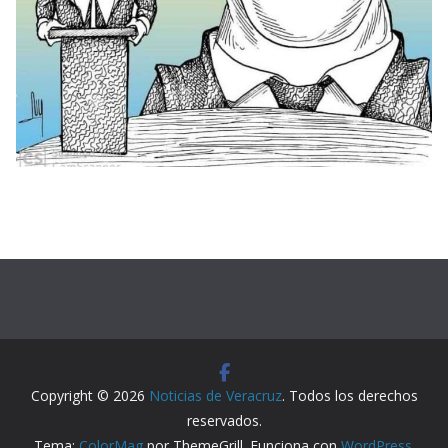
Copyright © 2026
Noticias de Veracruz
. Todos los derechos
reservados.
Tema:
ColorMag
por ThemeGrill. Funciona con
WordPress
.