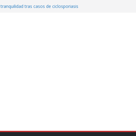
 tranquilidad tras casos de ciclosporiasis
al ingenio San Pedro y proteger cientos
eta contra diputado del PT! Lo acusa de
a el poder en Colombia y promete una
ontra el narcoterrorismo
stablecimiento de vínculos con México:
manos”