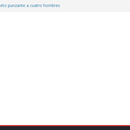
jeto punzante a cuatro hombres
Aguirre, exgobernador de Guerrero, por
var la exportación de aguacate de
tados Unidos
zación a escuelas para dejar el esquema
cución política en casos de desafuero
 Movimiento Ciudadano