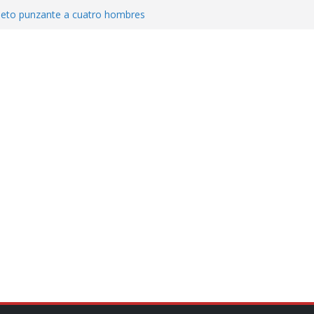
jeto punzante a cuatro hombres
Aguirre, exgobernador de Guerrero, por
var la exportación de aguacate de
tados Unidos
zación a escuelas para dejar el esquema
cución política en casos de desafuero
 Movimiento Ciudadano