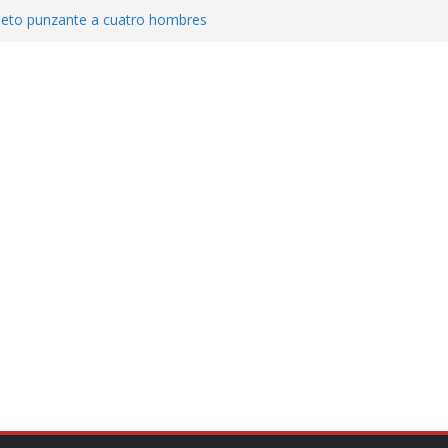
jeto punzante a cuatro hombres
Aguirre, exgobernador de Guerrero, por
var la exportación de aguacate de
tados Unidos
zación a escuelas para dejar el esquema
cución política en casos de desafuero
 Movimiento Ciudadano