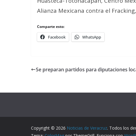
Huasteca-Totonacapan, Centro Mexi
Alianza Mexicana contra el Fracking
Comparte esto:
Facebook
WhatsApp
Se preparan partidos para diputaciones loc
Copyright © 2026
Noticias de Veracruz
. Todos los de
Tema:
ColorMag
por ThemeGrill. Funciona con
Word