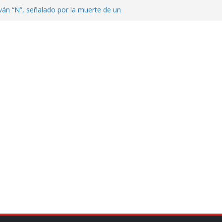
ván “N”, señalado por la muerte de un
nterrey
DE CENTROAMÉRICA! TRICOLOR
VEZ EL MEDALLERO
 Argentina para despedir a su padre, Jorge
 ‘viejitos’, Morena suspende derechos
alvatori y Grace Palomares
en Veracruz; aumentan a 33 los
lmente secos