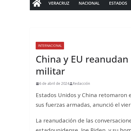
VERACRUZ
NACIONAL
ESTADOS
INTERNACIONAL
China y EU reanudan 
militar
6 de abril de 2024
Redacción
Estados Unidos y China retomaron e
sus fuerzas armadas, anunció el vier
La reanudación de las conversacion
estadounidense, Joe Biden, y su hom