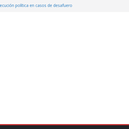
cución política en casos de desafuero
 Movimiento Ciudadano
 Cuitláhuac García Jiménez desapareció
Aguirre, exgobernador de Guerrero, por
var la exportación de aguacate de
tados Unidos
zación a escuelas para dejar el esquema