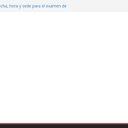
echa, hora y sede para el examen de
?
al ingenio San Pedro y proteger cientos
eta contra diputado del PT! Lo acusa de
 tranquilidad tras casos de ciclosporiasis
Aguirre no es asunto político: Sheinbaum