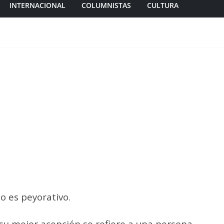
INTERNACIONAL
COLUMNISTAS
CULTURA
…
no es peyorativo.
su mejor acepción se refiere a una persona