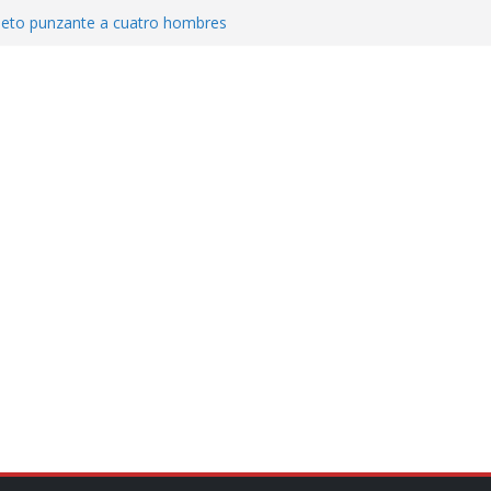
jeto punzante a cuatro hombres
Aguirre, exgobernador de Guerrero, por
var la exportación de aguacate de
tados Unidos
zación a escuelas para dejar el esquema
cución política en casos de desafuero
 Movimiento Ciudadano