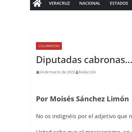
VERACRUZ
NACIONAL
ESTADOS
COLUMNISTAS
Diputadas cabronas
24 de marzo de 2023
Redacción
Por Moisés Sánchez Limón
No os indignéis por el adjetivo que 
Usted sabe que el mexicanismo, en 