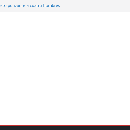
jeto punzante a cuatro hombres
Aguirre, exgobernador de Guerrero, por
var la exportación de aguacate de
tados Unidos
zación a escuelas para dejar el esquema
cución política en casos de desafuero
 Movimiento Ciudadano