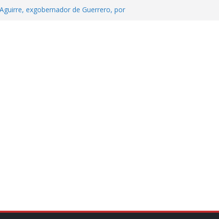
Aguirre, exgobernador de Guerrero, por
 tranquilidad tras casos de ciclosporiasis
Aguirre no es asunto político: Sheinbaum
echa, hora y sede para el examen de
?
 Cuitláhuac García Jiménez desapareció