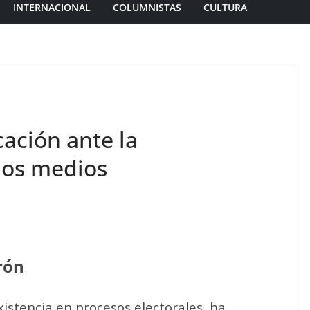
INTERNACIONAL
COLUMNISTAS
CULTURA
ación ante la
los medios
rón
xistencia en procesos electorales, ha