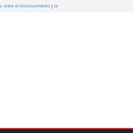
: entre el reconocimiento y la
var la exportación de aguacate de
tados Unidos
zación a escuelas para dejar el esquema
cución política en casos de desafuero
 Movimiento Ciudadano
jeto punzante a cuatro hombres