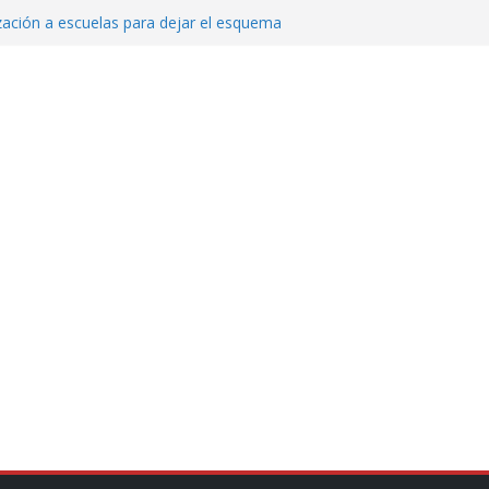
zación a escuelas para dejar el esquema
echa, hora y sede para el examen de
?
 Cuitláhuac García Jiménez desapareció
Aguirre, exgobernador de Guerrero, por
var la exportación de aguacate de
tados Unidos