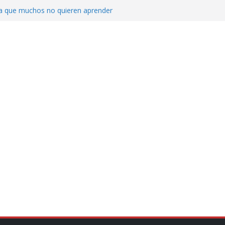
ica que muchos no quieren aprender
cluyendo a narcopolíticos”: dijo el director
iones contra el CJNG
ra el crimen patrimonial
do… o el defensor inesperado
de difamaciones, las audiencias no tienen
pulsa