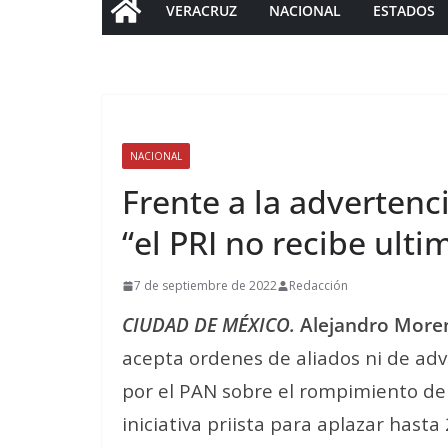
VERACRUZ
NACIONAL
ESTADOS
NACIONAL
Frente a la advertenc
“el PRI no recibe ult
7 de septiembre de 2022
Redacción
CIUDAD DE MÉXICO.
Alejandro More
acepta ordenes de aliados ni de adv
por el PAN sobre el rompimiento de l
iniciativa priista para aplazar hast