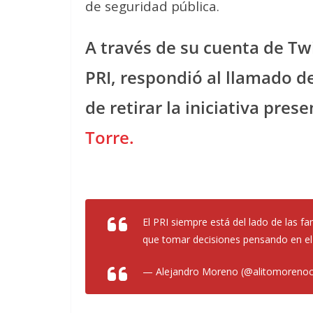
de seguridad pública.
A través de su cuenta de Twi
PRI, respondió al llamado de
de retirar la iniciativa pres
Torre.
El PRI siempre está del lado de las f
que tomar decisiones pensando en el
— Alejandro Moreno (@alitomoreno