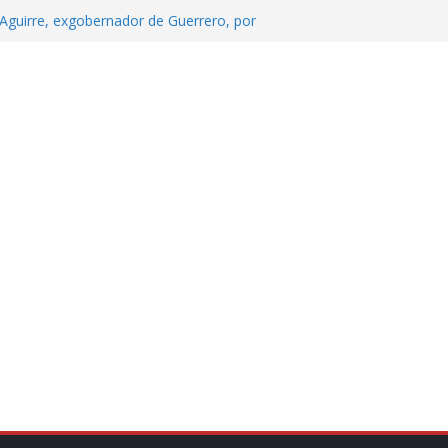
Aguirre, exgobernador de Guerrero, por
 tranquilidad tras casos de ciclosporiasis
Aguirre no es asunto político: Sheinbaum
echa, hora y sede para el examen de
?
 Cuitláhuac García Jiménez desapareció