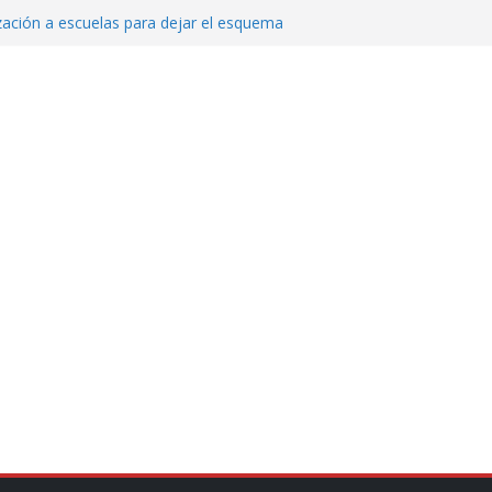
zación a escuelas para dejar el esquema
echa, hora y sede para el examen de
?
 Cuitláhuac García Jiménez desapareció
Aguirre, exgobernador de Guerrero, por
var la exportación de aguacate de
tados Unidos