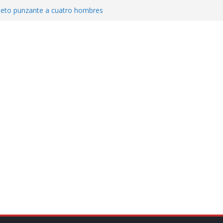
jeto punzante a cuatro hombres
Aguirre, exgobernador de Guerrero, por
var la exportación de aguacate de
tados Unidos
zación a escuelas para dejar el esquema
cución política en casos de desafuero
 Movimiento Ciudadano