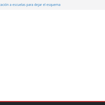
zación a escuelas para dejar el esquema
echa, hora y sede para el examen de
?
 Cuitláhuac García Jiménez desapareció
Aguirre, exgobernador de Guerrero, por
var la exportación de aguacate de
tados Unidos