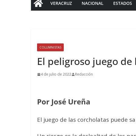
VERACRUZ
NACIONAL
ESTADOS
COLUMNISTAS
El peligroso juego de 
4 de julio de 2022
Redacción
Por José Ureña
El juego de las corcholatas puede sal
Un riesgo es la deslealtad de los pa