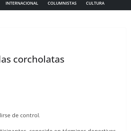
INTERNACIONAL
COLUMNISTAS
CULTURA
las corcholatas
irse de control.
rticipantes, conocido en términos deportivos