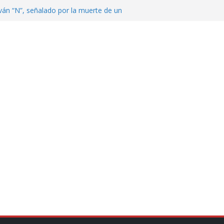
ván “N”, señalado por la muerte de un
nterrey
DE CENTROAMÉRICA! TRICOLOR
VEZ EL MEDALLERO
 Argentina para despedir a su padre, Jorge
 ‘viejitos’, Morena suspende derechos
alvatori y Grace Palomares
en Veracruz; aumentan a 33 los
lmente secos