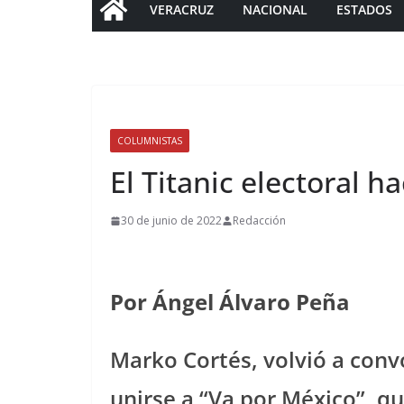
VERACRUZ
NACIONAL
ESTADOS
COLUMNISTAS
El Titanic electoral h
30 de junio de 2022
Redacción
Por Ángel Álvaro Peña
Marko Cortés, volvió a con
unirse a “Va por México”, q