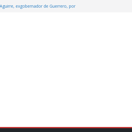
Aguirre, exgobernador de Guerrero, por
 tranquilidad tras casos de ciclosporiasis
Aguirre no es asunto político: Sheinbaum
echa, hora y sede para el examen de
?
 Cuitláhuac García Jiménez desapareció