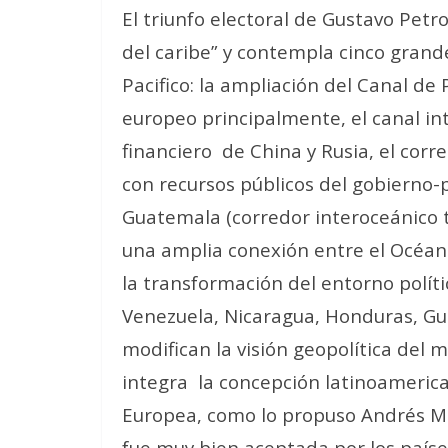
El triunfo electoral de Gustavo Petr
del caribe” y contempla cinco grande
Pacifico: la ampliación del Canal d
europeo principalmente, el canal i
financiero
de China y Rusia, el corr
con recursos públicos del gobierno-
Guatemala (corredor interoceánico
una amplia conexión entre el Océano 
la transformación del entorno polít
Venezuela, Nicaragua, Honduras, Gu
modifican la visión geopolítica del
integra
la concepción latinoamerican
Europea, como lo propuso Andrés M
fue muy bien aceptada por los paíse