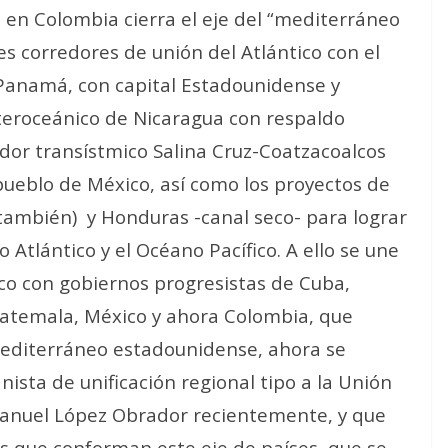
o en Colombia cierra el eje del “mediterráneo
s corredores de unión del Atlántico con el
e Panamá, con capital Estadounidense y
nteroceánico de Nicaragua con respaldo
edor transístmico Salina Cruz-Coatzacoalcos
pueblo de México, así como los proyectos de
 también)
y Honduras -canal seco- para lograr
Atlántico y el Océano Pacífico. A ello se une
ico con gobiernos progresistas de Cuba,
atemala, México y ahora Colombia, que
 mediterráneo estadounidense, ahora se
ista de unificación regional tipo a la Unión
anuel López Obrador recientemente, y que
s que conforman este eje de países, que se