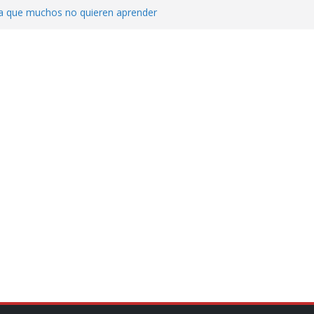
ica que muchos no quieren aprender
cluyendo a narcopolíticos”: dijo el director
iones contra el CJNG
ra el crimen patrimonial
do… o el defensor inesperado
de difamaciones, las audiencias no tienen
pulsa