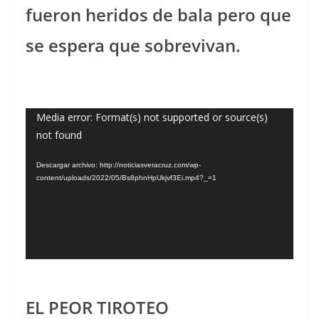
fueron heridos de bala pero que
se espera que sobrevivan.
Reproductor
Media error: Format(s) not supported or source(s)
not found
de
vídeo
Descargar archivo: http://noticiasveracruz.com/wp-
content/uploads/2022/05/Bs8phnHpUkjvf3Ei.mp4?_=1
EL PEOR TIROTEO