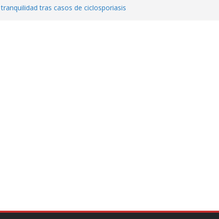
 tranquilidad tras casos de ciclosporiasis
al ingenio San Pedro y proteger cientos
eta contra diputado del PT! Lo acusa de
a el poder en Colombia y promete una
ontra el narcoterrorismo
stablecimiento de vínculos con México:
manos”