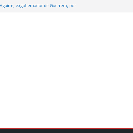
Aguirre, exgobernador de Guerrero, por
 tranquilidad tras casos de ciclosporiasis
Aguirre no es asunto político: Sheinbaum
echa, hora y sede para el examen de
?
 Cuitláhuac García Jiménez desapareció