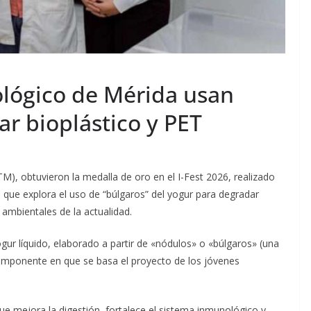
ológico de Mérida usan
r bioplástico y PET
TM), obtuvieron la medalla de oro en el I-Fest 2026, realizado
que explora el uso de “búlgaros” del yogur para degradar
 ambientales de la actualidad.
ogur líquido, elaborado a partir de «nódulos» o «búlgaros» (una
 componente en que se basa el proyecto de los jóvenes
que mejora la digestión, fortalece el sistema inmunológico y