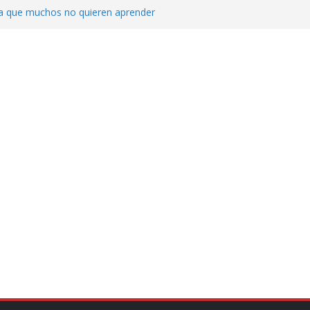
ica que muchos no quieren aprender
cluyendo a narcopolíticos”: dijo el director
iones contra el CJNG
ra el crimen patrimonial
do… o el defensor inesperado
de difamaciones, las audiencias no tienen
pulsa