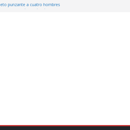
jeto punzante a cuatro hombres
Aguirre, exgobernador de Guerrero, por
var la exportación de aguacate de
tados Unidos
zación a escuelas para dejar el esquema
cución política en casos de desafuero
 Movimiento Ciudadano