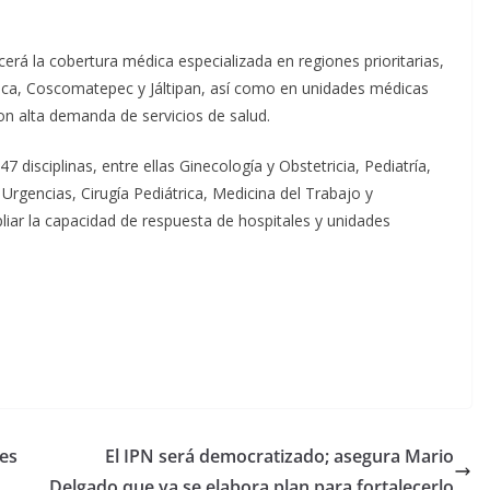
cerá la cobertura médica especializada en regiones prioritarias,
ica, Coscomatepec y Jáltipan, así como en unidades médicas
on alta demanda de servicios de salud.
 disciplinas, entre ellas Ginecología y Obstetricia, Pediatría,
Urgencias, Cirugía Pediátrica, Medicina del Trabajo y
liar la capacidad de respuesta de hospitales y unidades
es
El IPN será democratizado; asegura Mario
Delgado que ya se elabora plan para fortalecerlo