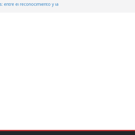
: entre el reconocimiento y la
var la exportación de aguacate de
tados Unidos
zación a escuelas para dejar el esquema
cución política en casos de desafuero
 Movimiento Ciudadano
jeto punzante a cuatro hombres