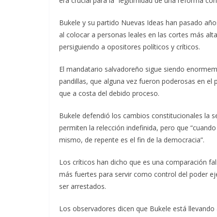
era crucial para la “legitimidad de una reforma cons
Bukele y su partido Nuevas Ideas han pasado años 
al colocar a personas leales en las cortes más al
persiguiendo a opositores políticos y críticos.
El mandatario salvadoreño sigue siendo enormemen
pandillas, que alguna vez fueron poderosas en el p
que a costa del debido proceso.
Bukele defendió los cambios constitucionales la
permiten la relección indefinida, pero que “cuand
mismo, de repente es el fin de la democracia”.
Los críticos han dicho que es una comparación fal
más fuertes para servir como control del poder ej
ser arrestados.
Los observadores dicen que Bukele está llevando a