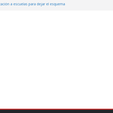
zación a escuelas para dejar el esquema
echa, hora y sede para el examen de
?
 Cuitláhuac García Jiménez desapareció
Aguirre, exgobernador de Guerrero, por
var la exportación de aguacate de
tados Unidos