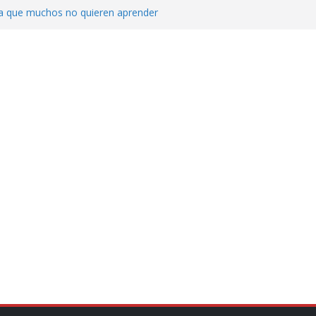
ica que muchos no quieren aprender
cluyendo a narcopolíticos”: dijo el director
iones contra el CJNG
ra el crimen patrimonial
do… o el defensor inesperado
de difamaciones, las audiencias no tienen
pulsa