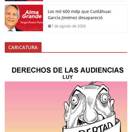
Los mil 600 mdp que Cuitláhuac
García Jiménez desapareció
7 de agosto de 2026
CARICATURA