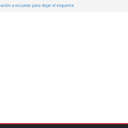
zación a escuelas para dejar el esquema
echa, hora y sede para el examen de
?
 Cuitláhuac García Jiménez desapareció
Aguirre, exgobernador de Guerrero, por
var la exportación de aguacate de
tados Unidos