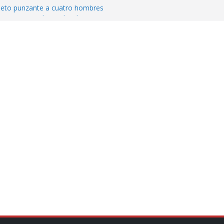
jeto punzante a cuatro hombres
Aguirre, exgobernador de Guerrero, por
var la exportación de aguacate de
tados Unidos
zación a escuelas para dejar el esquema
cución política en casos de desafuero
 Movimiento Ciudadano