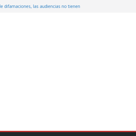
do… o el defensor inesperado
de difamaciones, las audiencias no tienen
pulsa
QUE ROMPE EL ESTADO DE DERECHO
cluyendo a narcopolíticos”: dijo el director
iones contra el CJNG
ra el crimen patrimonial