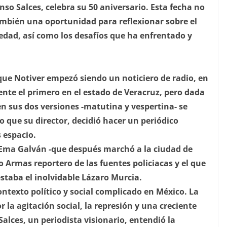
so Salces, celebra su 50 aniversario. Esta fecha no
ambién una oportunidad para reflexionar sobre el
edad, así como los desafíos que ha enfrentado y
 que Notiver empezó siendo un noticiero de radio, en
nte el primero en el estado de Veracruz, pero dada
en sus dos versiones -matutina y vespertina- se
 que su director, decidió hacer un periódico
 espacio.
 Ema Galván -que después marchó a la ciudad de
o Armas reportero de las fuentes policiacas y el que
estaba el inolvidable Lázaro Murcia.
ntexto político y social complicado en México. La
la agitación social, la represión y una creciente
lces, un periodista visionario, entendió la