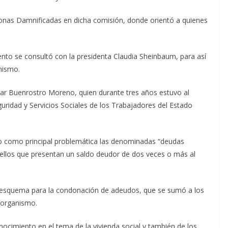
sonas Damnificadas en dicha comisión, donde orientó a quienes
nto se consultó con la presidenta Claudia Sheinbaum, para así
nismo.
ar Buenrostro Moreno, quien durante tres años estuvo al
eguridad y Servicios Sociales de los Trabajadores del Estado
do como principal problemática las denominadas “deudas
uellos que presentan un saldo deudor de dos veces o más al
vo esquema para la condonación de adeudos, que se sumó a los
 organismo.
onocimiento en el tema de la vivienda social y también de los