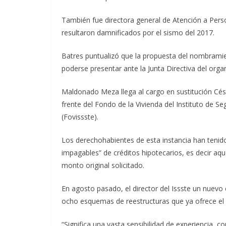
También fue directora general de Atención a Per
resultaron damnificados por el sismo del 2017.
Batres puntualizó que la propuesta del nombramie
poderse presentar ante la Junta Directiva del orga
Maldonado Meza llega al cargo en sustitución Cés
frente del Fondo de la Vivienda del Instituto de S
(Fovissste).
Los derechohabientes de esta instancia han teni
impagables” de créditos hipotecarios, es decir aq
monto original solicitado.
En agosto pasado, el director del Issste un nue
ocho esquemas de reestructuras que ya ofrece el
“Significa una vasta sensibilidad de experiencia, c