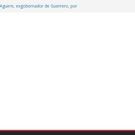
Aguirre, exgobernador de Guerrero, por
 tranquilidad tras casos de ciclosporiasis
Aguirre no es asunto político: Sheinbaum
echa, hora y sede para el examen de
?
 Cuitláhuac García Jiménez desapareció