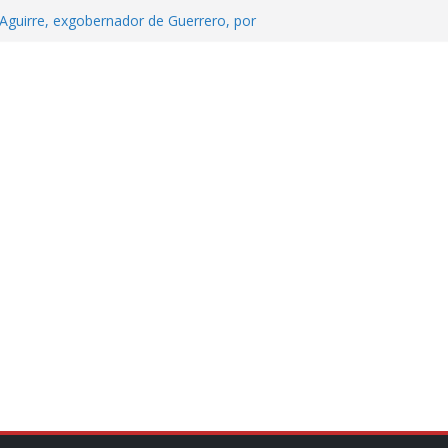
Aguirre, exgobernador de Guerrero, por
 tranquilidad tras casos de ciclosporiasis
Aguirre no es asunto político: Sheinbaum
echa, hora y sede para el examen de
?
 Cuitláhuac García Jiménez desapareció